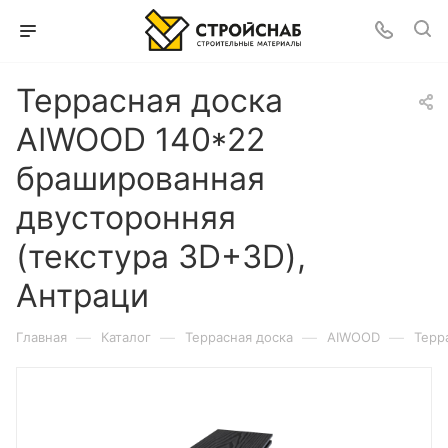
Террасная доска
AIWOOD 140*22
брашированная
двусторонняя
(текстура 3D+3D),
Антраци
—
—
—
—
Главная
Каталог
Террасная доска
AIWOOD
Терр