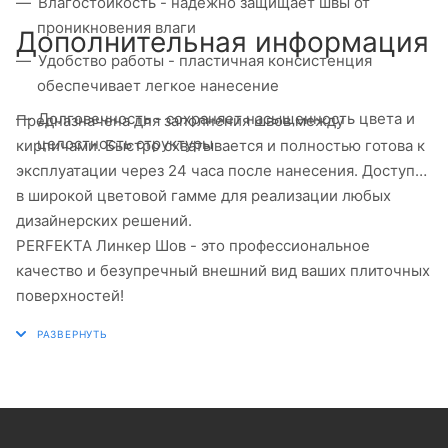
Влагостойкость - надежно защищает швы от
проникновения влаги
Дополнительная информация
Удобство работы - пластичная консистенция
обеспечивает легкое нанесение
Долговечность - сохраняет насыщенность цвета и
Предназначена для заполнения швов между
целостность структуры
кирпичами. Быстро схватывается и полностью готова к
эксплуатации через 24 часа после нанесения. Доступна
в широкой цветовой гамме для реализации любых
дизайнерских решений.
PERFEKTA Линкер Шов - это профессиональное
качество и безупречный внешний вид ваших плиточных
поверхностей!