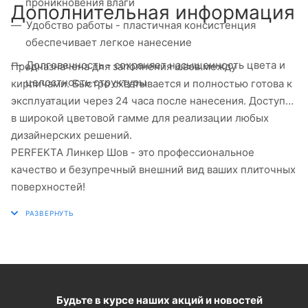
проникновения влаги
Дополнительная информация
Удобство работы - пластичная консистенция
обеспечивает легкое нанесение
Долговечность - сохраняет насыщенность цвета и
Предназначена для заполнения швов между
целостность структуры
кирпичами. Быстро схватывается и полностью готова к
эксплуатации через 24 часа после нанесения. Доступна
в широкой цветовой гамме для реализации любых
дизайнерских решений.
PERFEKTA Линкер Шов - это профессиональное
качество и безупречный внешний вид ваших плиточных
поверхностей!
Будьте в курсе наших акций и новостей