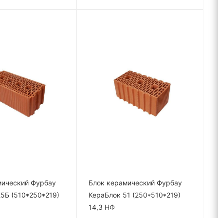
мический Фурбау
Блок керамический Фурбау
5Б (510*250*219)
КераБлок 51 (250*510*219)
14,3 НФ