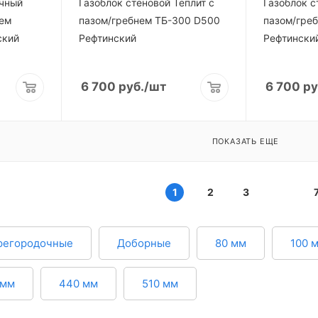
очный
Газоблок стеновой Теплит с
Газоблок с
нем
пазом/гребнем ТБ-300 D500
пазом/гре
ский
Рефтинский
Рефтински
6 700
руб.
/шт
6 700
ру
ПОКАЗАТЬ ЕЩЕ
1
2
3
регородочные
Доборные
80 мм
100 
 мм
440 мм
510 мм