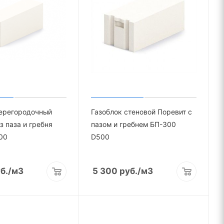
перегородочный
Газоблок стеновой Поревит с
з паза и гребня
пазом и гребнем БП-300
00
D500
б.
/м3
5 300
руб.
/м3