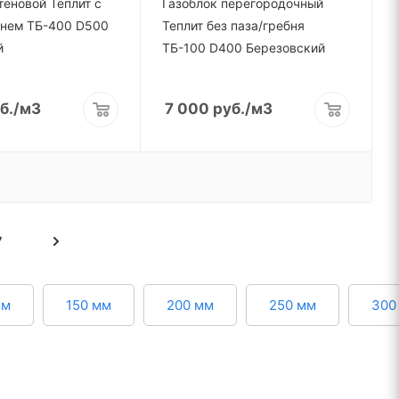
теновой Теплит с
Газоблок перегородочный
бнем ТБ-400 D500
Теплит без паза/гребня
й
ТБ-100 D400 Березовский
б.
/м3
7 000
руб.
/м3
7
мм
150 мм
200 мм
250 мм
300