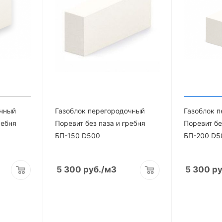
очный
Газоблок перегородочный
Газоблок 
ребня
Поревит без паза и гребня
Поревит бе
БП-150 D500
БП-200 D5
5 300
руб.
/м3
5 300
ру