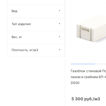
Вид
Тип изделия
Вес, кг
Плотность, кг/м3
Газоблок стеновой П
пазом и гребнем БП-
D500
5 300
руб.
/м3