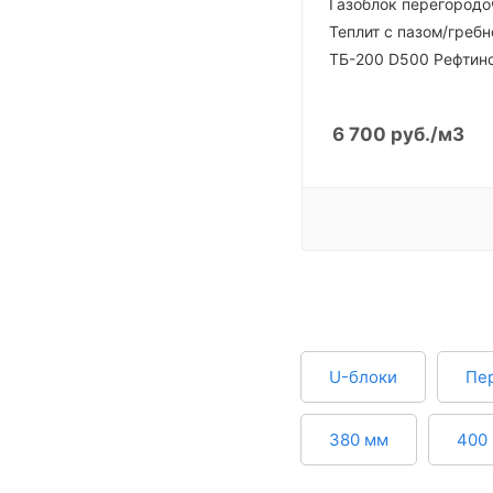
Газоблок перегород
Теплит с пазом/греб
ТБ-200 D500 Рефтин
6 700
руб.
/м3
U-блоки
Пе
380 мм
400