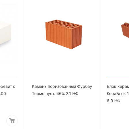
оревит с
Камень поризованный Фурбау
Блок кера
400
Термо пуст. 46% 2.1 НФ
КераБлок 1
6,9 НФ