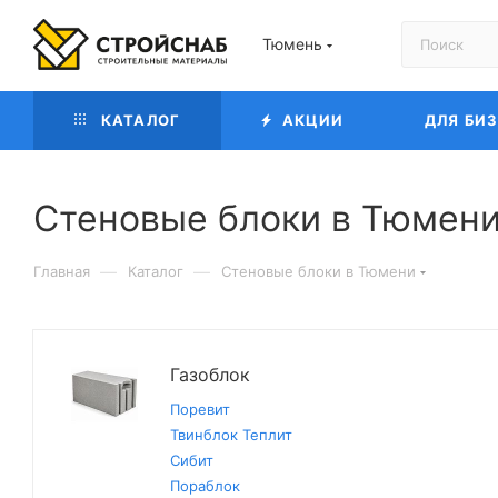
Тюмень
КАТАЛОГ
АКЦИИ
ДЛЯ БИ
Cтеновые блоки в Тюмен
—
—
Главная
Каталог
Cтеновые блоки в Тюмени
Газоблок
Поревит
Твинблок Теплит
Сибит
Пораблок