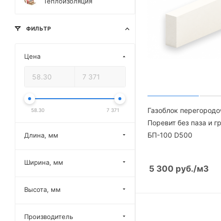
Теплоизоляция
ФИЛЬТР
Цена
Газоблок перегород
58.30
7 371
Поревит без паза и г
БП-100 D500
Длина, мм
Ширина, мм
5 300
руб.
/м3
Высота, мм
Производитель