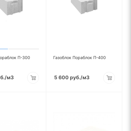
Пораблок П-300
Газоблок Пораблок П-400
б.
/м3
5 600
руб.
/м3