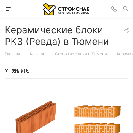
Керамические блоки
РКЗ (Ревда) в Тюмени
—
—
—
Главная
Каталог
Cтеновые блоки в Тюмени
Керамич
ФИЛЬТР