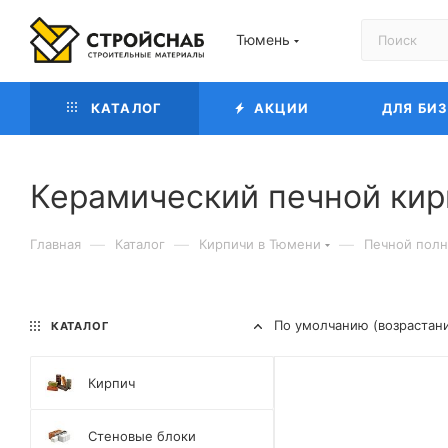
Тюмень
КАТАЛОГ
АКЦИИ
ДЛЯ БИ
Керамический печной кир
—
—
—
Главная
Каталог
Кирпичи в Тюмени
Печной полн
По умолчанию (возрастан
КАТАЛОГ
Кирпич
Стеновые блоки