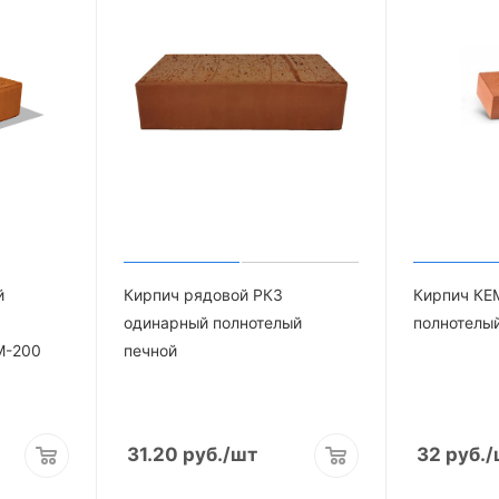
й
Кирпич рядовой РКЗ
Кирпич КЕ
одинарный полнотелый
полнотелы
М-200
печной
31.20
руб.
/шт
32
руб.
/