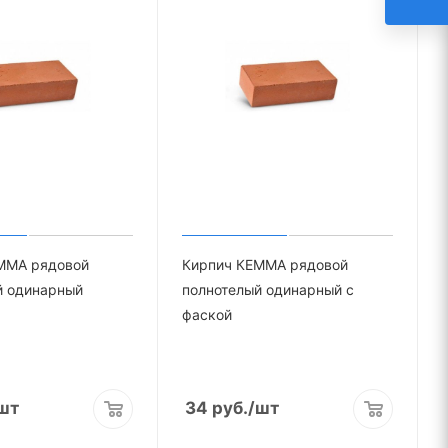
ММА рядовой
Кирпич КЕММА рядовой
й одинарный
полнотелый одинарный с
фаской
шт
34
руб.
/шт