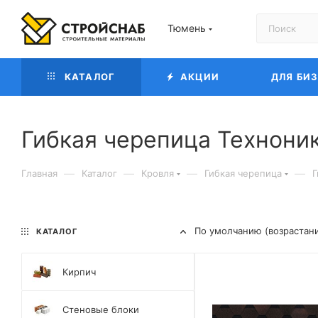
Тюмень
КАТАЛОГ
АКЦИИ
ДЛЯ БИ
Гибкая черепица Технони
—
—
—
—
Главная
Каталог
Кровля
Гибкая черепица
Г
По умолчанию (возрастан
КАТАЛОГ
Кирпич
Стеновые блоки