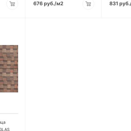
676
руб.
/м2
831
руб.
ица
GLAS