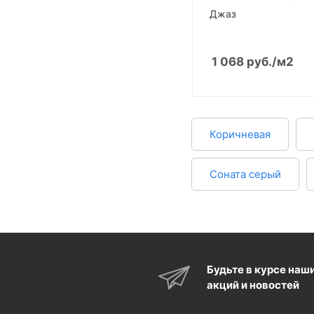
Джаз
1 068
руб.
/м2
Коричневая
Соната серый
Будьте в курсе наш
акций и новостей