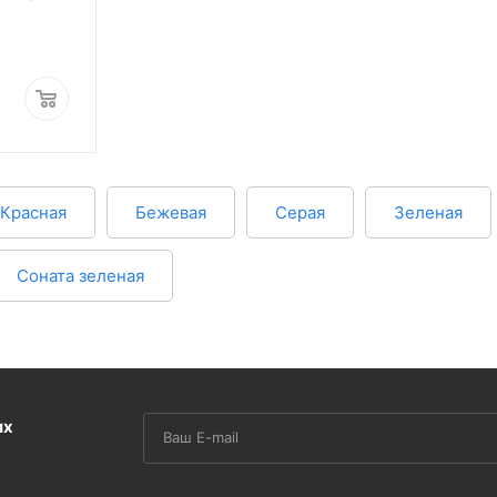
Красная
Бежевая
Серая
Зеленая
Соната зеленая
их