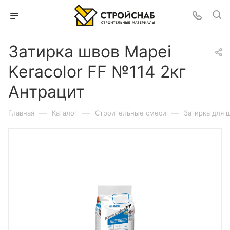
Затирка швов Mapei
Keracolor FF №114 2кг
Антрацит
—
—
—
Главная
Каталог
Строительные смеси
Затирка для 