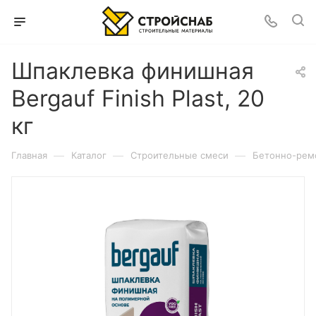
Шпаклевка финишная
Bergauf Finish Plast, 20
кг
—
—
—
Главная
Каталог
Строительные смеси
Бетонно-рем