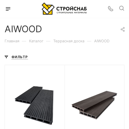
AIWOOD
—
—
—
Главная
Каталог
Террасная доска
AIWOOD
ФИЛЬТР