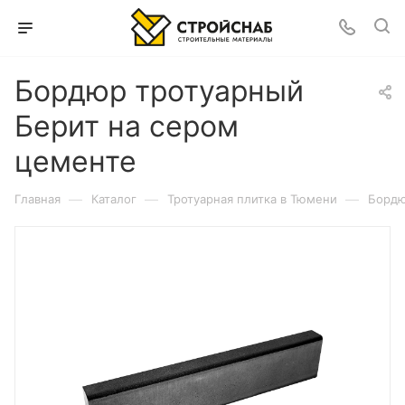
Бордюр тротуарный
Берит на сером
цементе
—
—
—
Главная
Каталог
Тротуарная плитка в Тюмени
Бордю