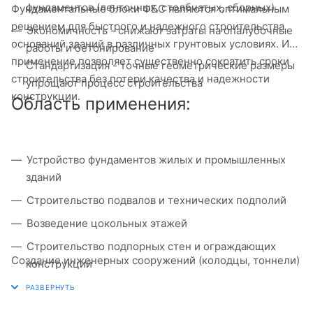
фундаментов (ленточных, столбчатых, сборных)
Фундаментальные блоки ФБС являются оптимальным
решением для быстрого и надежного строительства
Экономичность - снижают затраты на опалубочные
оснований зданий в различных грунтовых условиях. Их
работы и бетонирование
применение позволяет существенно сократить сроки
Стандартизация - точные геометрические размеры
строительства без потери качества и надежности
упрощают процесс строительства
конструкции.
Область применения:
Устройство фундаментов жилых и промышленных
зданий
Строительство подвалов и технических подполий
Возведение цокольных этажей
Строительство подпорных стен и ограждающих
Создание инженерных сооружений (колодцы, тоннели)
конструкций