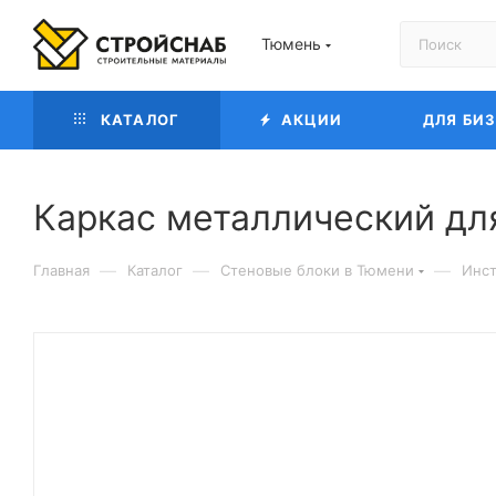
Тюмень
КАТАЛОГ
АКЦИИ
ДЛЯ БИ
Каркас металлический дл
—
—
—
Главная
Каталог
Cтеновые блоки в Тюмени
Инст