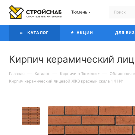
Тюмень
КАТАЛОГ
АКЦИИ
ДЛЯ БИ
Кирпич керамический лиц
—
—
—
Главная
Каталог
Кирпичи в Тюмени
Облицовочн
Кирпич керамический лицевой ЖКЗ красный скала 1,4 НФ