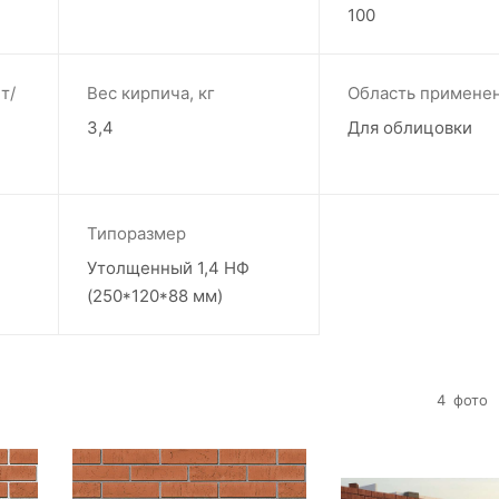
100
т/
Вес кирпича, кг
Область примене
3,4
Для облицовки
Типоразмер
Утолщенный 1,4 НФ
(250*120*88 мм)
4
фото