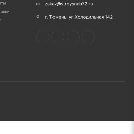
аты
zakaz@stroysnab72.ru
тавки
г. Тюмень, ул.Холодильная 142
т