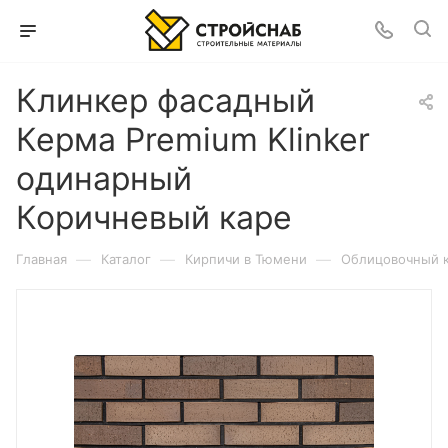
Клинкер фасадный
Керма Premium Klinker
одинарный
Коричневый каре
—
—
—
Главная
Каталог
Кирпичи в Тюмени
Облицовочный 