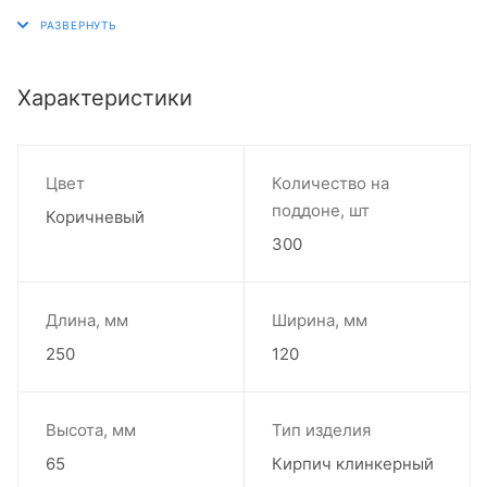
долговечных и эстетичных фасадов, устойчивых к
– Универсальность применения на фасадах разного
атмосферным воздействиям и сезонным изменениям
типа зданий
погоды. Позволяет воплощать как классические, так и
современные архитектурные решения с минимальными
Характеристики
затратами на уход.
Цвет
Количество на
поддоне, шт
Коричневый
300
Длина, мм
Ширина, мм
250
120
Высота, мм
Тип изделия
65
Кирпич клинкерный