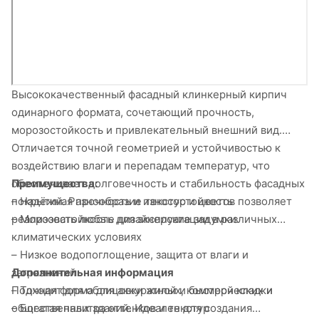
Высококачественный фасадный клинкерный кирпич
одинарного формата, сочетающий прочность,
морозостойкость и привлекательный внешний вид.
Отличается точной геометрией и устойчивостью к
воздействию влаги и перепадам температур, что
Преимущества:
обеспечивает долговечность и стабильность фасадных
– Надёжная прочность и износостойкость
покрытий. Разнообразие текстур и цветов позволяет
– Морозостойкость для эксплуатации в различных
реализовать любые дизайнерские задумки.
климатических условиях
– Низкое водопоглощение, защита от влаги и
Дополнительная информация
загрязнений
Подходит для облицовки жилых, коммерческих и
– Точная форма для аккуратной и быстрой кладки
общественных зданий. Идеален для создания
– Богатая палитра оттенков и текстур