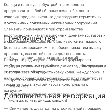
Кольца и плиты для обустройства колодцев
представляют собой сборные железобетонные
изделия, предназначенные для создания герметичных
и устойчивых подземных инженерных сооружений.
Элементы применяются при строительстве
водопроводных, канализационных, дренажных, газовых
Преимущества:
и смотровых колодцев. Изготавливаются из тяжелого
бетона с армированием, что обеспечивает им высокую
прочность, влагостойкость и долговечность.
Высокая прочность на сжатие и изгиб
Размерный ряд изделий позволяет формировать
Долговечность — устойчивость к воздействию влаги
колодцы различной глубины и диаметра. Конструкция
и агрессивной среды
обеспечивает простую стыковку колец между собой, а
наличие опорных и перекрывающих плит гарантирует
Простота монтажа и надежное соединение
герметичность и устойчивость конструкции к
элементов
нагрузкам.
Дополнительная информация
Совместимость всех составляющих системы
(кольца, плиты, днища, крышки)
Снижение трудозатрат на строительной площадке