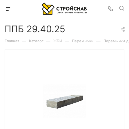
ППБ 29.40.25
—
—
—
—
Главная
Каталог
ЖБИ
Перемычки
Перемычки д