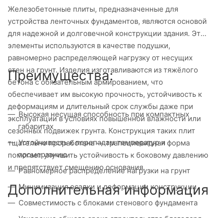
Железобетонные плиты, предназначенные для
устройства ленточных фундаментов, являются основой
для надежной и долговечной конструкции здания. Эти
элементы используются в качестве подушки,
равномерно распределяющей нагрузку от несущих
стен на грунт. Изделия изготавливаются из тяжёлого
Преимущества:
бетона с обязательным армированием, что
обеспечивает им высокую прочность, устойчивость к
деформациям и длительный срок службы даже при
Высокая несущая способность при компактных
эксплуатации в условиях повышенной влажности или
габаритах
сезонных подвижек грунта. Конструкция таких плит
Устойчивость к перепадам температур и
тщательно проработана — трапециевидная форма
промерзанию
помогает улучшить устойчивость к боковому давлению
и препятствует смещению основания.
Равномерное распределение нагрузки на грунт
Дополнительная информация
Минимизация осадки и деформации конструкции
Совместимость с блоками стенового фундамента