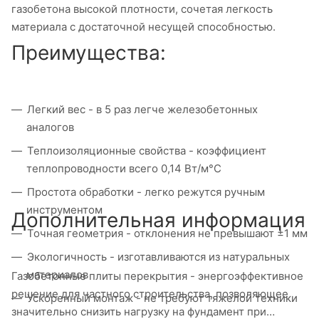
газобетона высокой плотности, сочетая легкость
материала с достаточной несущей способностью.
Преимущества:
Легкий вес - в 5 раз легче железобетонных
аналогов
Теплоизоляционные свойства - коэффициент
теплопроводности всего 0,14 Вт/м°C
Простота обработки - легко режутся ручным
инструментом
Дополнительная информация
Точная геометрия - отклонения не превышают ±1 мм
Экологичность - изготавливаются из натуральных
материалов
Газобетонные плиты перекрытия - энергоэффективное
решение для частного строительства, позволяющее
Ускоренный монтаж - не требуют тяжелой техники
значительно снизить нагрузку на фундамент при