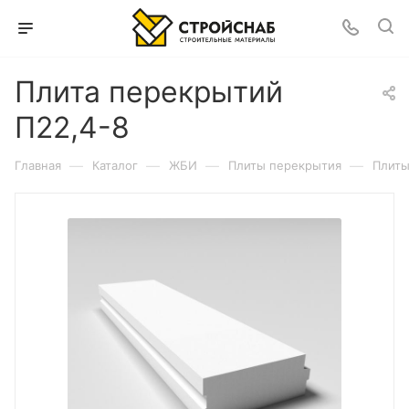
Плита перекрытий
П22,4-8
—
—
—
—
Главная
Каталог
ЖБИ
Плиты перекрытия
Плиты