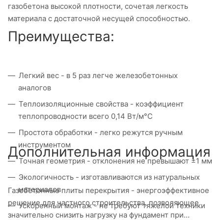
газобетона высокой плотности, сочетая легкость
материала с достаточной несущей способностью.
Преимущества:
Легкий вес - в 5 раз легче железобетонных
аналогов
Теплоизоляционные свойства - коэффициент
теплопроводности всего 0,14 Вт/м°C
Простота обработки - легко режутся ручным
инструментом
Дополнительная информация
Точная геометрия - отклонения не превышают ±1 мм
Экологичность - изготавливаются из натуральных
материалов
Газобетонные плиты перекрытия - энергоэффективное
решение для частного строительства, позволяющее
Ускоренный монтаж - не требуют тяжелой техники
значительно снизить нагрузку на фундамент при