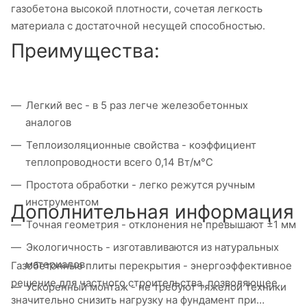
газобетона высокой плотности, сочетая легкость
материала с достаточной несущей способностью.
Преимущества:
Легкий вес - в 5 раз легче железобетонных
аналогов
Теплоизоляционные свойства - коэффициент
теплопроводности всего 0,14 Вт/м°C
Простота обработки - легко режутся ручным
инструментом
Дополнительная информация
Точная геометрия - отклонения не превышают ±1 мм
Экологичность - изготавливаются из натуральных
материалов
Газобетонные плиты перекрытия - энергоэффективное
решение для частного строительства, позволяющее
Ускоренный монтаж - не требуют тяжелой техники
значительно снизить нагрузку на фундамент при