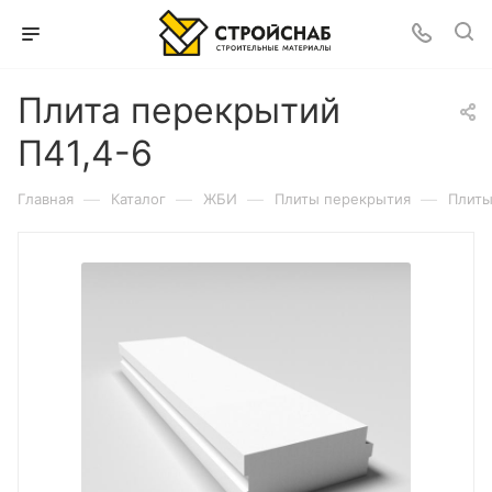
Плита перекрытий
П41,4-6
—
—
—
—
Главная
Каталог
ЖБИ
Плиты перекрытия
Плиты