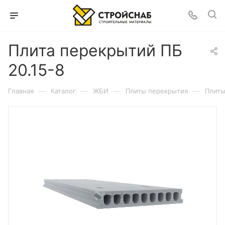
Плита перекрытий ПБ
20.15-8
—
—
—
—
Главная
Каталог
ЖБИ
Плиты перекрытия
Плиты