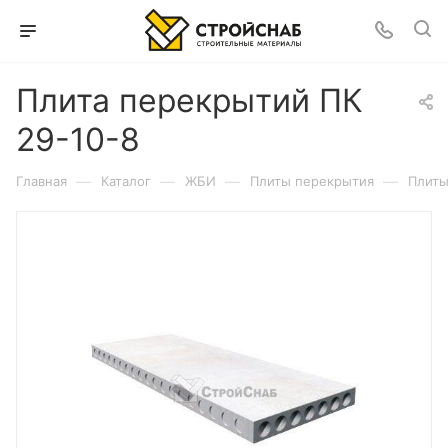
Плита перекрытий ПК
29-10-8
—
—
—
—
Главная
Каталог
ЖБИ
Плиты перекрытия
Плиты