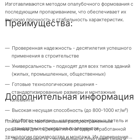
Изготавливаются методом опалубочного формования с
последующим пропариванием, что обеспечивает их
высокую прочность и стабильность характеристик.
Преимущества:
Проверенная надежность - десятилетия успешного
применения в строительстве
Универсальность - подходят для всех типов зданий
(жилых, промышленных, общественных)
Готовые технологические решения -
стандартизированные размеры и монтажные
Дополнительная информация
элементы
Высокая несущая способность (до 800-1000 кг/м²)
Удобство монтажа - наличие монтажных петель и
Плиты ПК остаются самым распространенным
стандартных стыковочных элементов
решением для перекрытий благодаря отработанной
технологии производства и монтажа. Их применение
Экономичность - оптимальное сочетание цены и