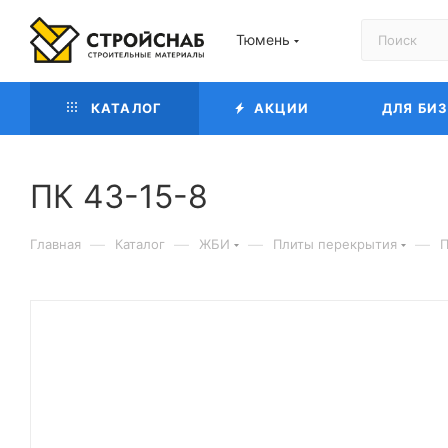
Тюмень
КАТАЛОГ
АКЦИИ
ДЛЯ БИ
ПК 43-15-8
—
—
—
—
Главная
Каталог
ЖБИ
Плиты перекрытия
П