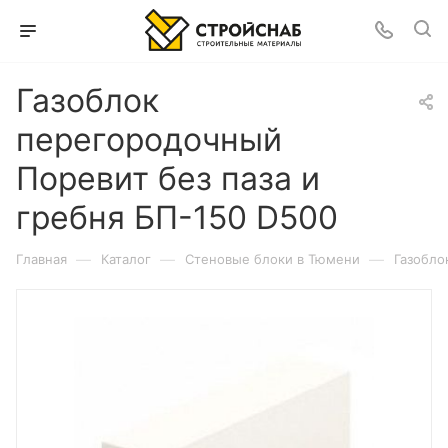
Газоблок
перегородочный
Поревит без паза и
гребня БП-150 D500
—
—
—
Главная
Каталог
Cтеновые блоки в Тюмени
Газобло