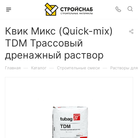
Квик Микс (Quick-mix)
TDM Трассовый
дренажный раствор
—
—
—
Главная
Каталог
Строительные смеси
Растворы для