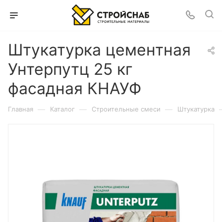
Штукатурка цементная
Унтерпутц 25 кг
фасадная КНАУФ
—
—
—
Главная
Каталог
Строительные смеси
Штукатурка