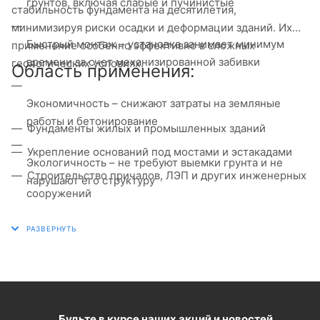
грунтов, включая слабые и пучинистые
стабильность фундамента на десятилетия,
минимизируя риски осадки и деформации зданий. Их
Быстрый монтаж – установка занимает минимум
применение особенно эффективно в сложных
времени за счет механизированной забивки
геологических условиях.
Область применения:
Экономичность – снижают затраты на земляные
работы и бетонирование
Фундаменты жилых и промышленных зданий
Укрепление оснований под мостами и эстакадами
Экологичность – не требуют выемки грунта и не
Строительство причалов, ЛЭП и других инженерных
нарушают его структуру
сооружений
Усиление существующих фундаментов при
реконструкции
Будьте в курсе наших акций и новостей