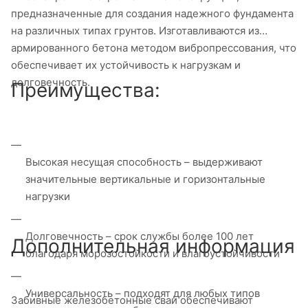
предназначенные для создания надежного фундамента
на различных типах грунтов. Изготавливаются из
армированного бетона методом вибропрессования, что
обеспечивает их устойчивость к нагрузкам и
долговечность.
Преимущества:
Высокая несущая способность – выдерживают
значительные вертикальные и горизонтальные
нагрузки
Долговечность – срок службы более 100 лет
Дополнительная информация
благодаря морозостойкости и влагоустойчивости
Универсальность – подходят для любых типов
Забивные железобетонные сваи обеспечивают