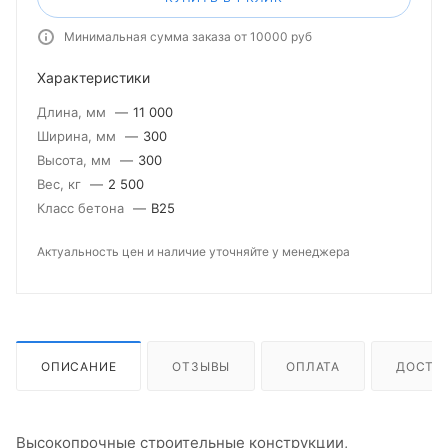
Минимальная сумма заказа от 10000 руб
Характеристики
Длина, мм
—
11 000
Ширина, мм
—
300
Высота, мм
—
300
Вес, кг
—
2 500
Класс бетона
—
В25
Актуальность цен и наличие уточняйте у менеджера
ОПИСАНИЕ
ОТЗЫВЫ
ОПЛАТА
ДОСТА
Высокопрочные строительные конструкции,