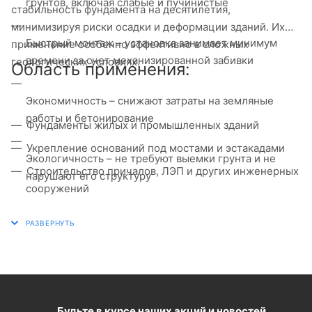
грунтов, включая слабые и пучинистые
стабильность фундамента на десятилетия,
минимизируя риски осадки и деформации зданий. Их
Быстрый монтаж – установка занимает минимум
применение особенно эффективно в сложных
времени за счет механизированной забивки
геологических условиях.
Область применения:
Экономичность – снижают затраты на земляные
работы и бетонирование
Фундаменты жилых и промышленных зданий
Укрепление оснований под мостами и эстакадами
Экологичность – не требуют выемки грунта и не
Строительство причалов, ЛЭП и других инженерных
нарушают его структуру
сооружений
Усиление существующих фундаментов при
реконструкции
Будьте в курсе наших акций и новостей