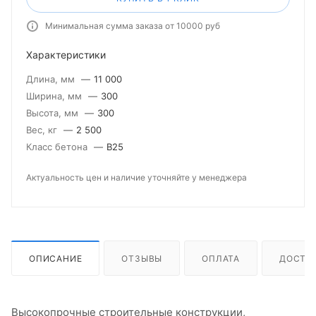
Минимальная сумма заказа от 10000 руб
Характеристики
Длина, мм
—
11 000
Ширина, мм
—
300
Высота, мм
—
300
Вес, кг
—
2 500
Класс бетона
—
В25
Актуальность цен и наличие уточняйте у менеджера
ОПИСАНИЕ
ОТЗЫВЫ
ОПЛАТА
ДОСТА
Высокопрочные строительные конструкции,