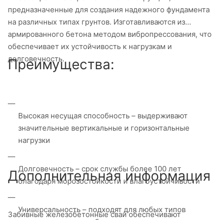
предназначенные для создания надежного фундамента
на различных типах грунтов. Изготавливаются из
армированного бетона методом вибропрессования, что
обеспечивает их устойчивость к нагрузкам и
долговечность.
Преимущества:
Высокая несущая способность – выдерживают
значительные вертикальные и горизонтальные
нагрузки
Долговечность – срок службы более 100 лет
Дополнительная информация
благодаря морозостойкости и влагоустойчивости
Универсальность – подходят для любых типов
Забивные железобетонные сваи обеспечивают