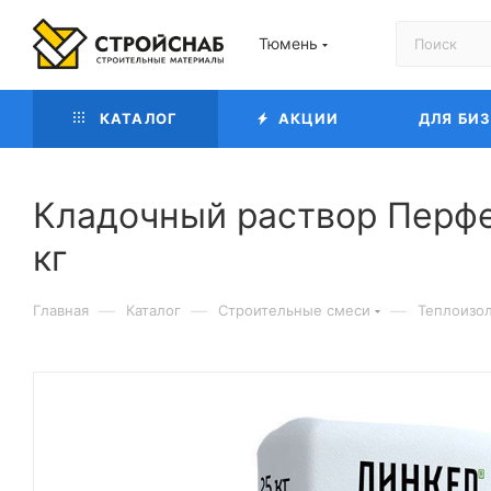
Тюмень
КАТАЛОГ
АКЦИИ
ДЛЯ БИ
Кладочный раствор Перфе
кг
—
—
—
Главная
Каталог
Строительные смеси
Теплоизо