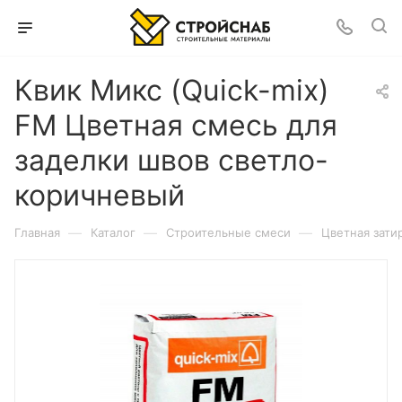
Квик Микс (Quick-mix)
FM Цветная смесь для
заделки швов светло-
коричневый
—
—
—
Главная
Каталог
Строительные смеси
Цветная зати