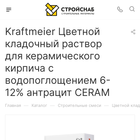
Kraftmeier Цветной
кладочный раствор
для керамического
кирпича с
водопоглощением 6-
12% антрацит CERAM
—
—
—
Главная
Каталог
Строительные смеси
Цветной клад