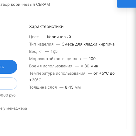
аствор коричневый CERAM
Характеристики
Цвет
—
Коричневый
Тип изделия
—
Смесь для кладки кирпича
Вес, кг
—
17,5
Морозостойкость, циклов
—
100
Время использования
—
< 30 мин
ТЬ
Температура использования
—
от +5°С до
+30°С
Толщина слоя
—
8-15 мм
0000 руб
те у менеджера