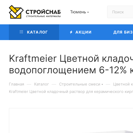
Тюмень
КАТАЛОГ
АКЦИИ
ДЛЯ БИ
Kraftmeier Цветной кладо
водопоглощением 6-12% 
—
—
—
Главная
Каталог
Строительные смеси
Цветной к
Kraftmeier Цветной кладочный раствор для керамического ки