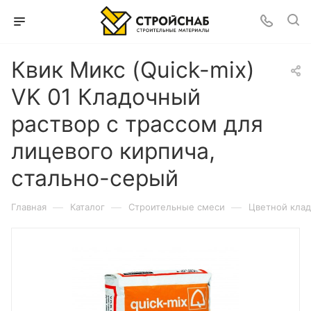
Квик Микс (Quick-mix)
VK 01 Кладочный
раствор с трассом для
лицевого кирпича,
стально-серый
—
—
—
Главная
Каталог
Строительные смеси
Цветной клад