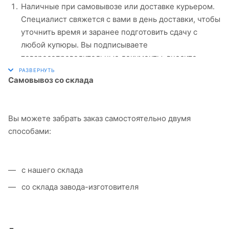
Наличные при самовывозе или доставке курьером.
Специалист свяжется с вами в день доставки, чтобы
уточнить время и заранее подготовить сдачу с
любой купюры. Вы подписываете
товаросопроводительные документы, вносите
денежные средства, получаете товар и чек.
Самовывоз со склада
Безналичный расчет при самовывозе или
оформлении в интернет-магазине: карты Visa и
MasterCard. Чтобы оплатить покупку, система
Вы можете забрать заказ самостоятельно двумя
перенаправит вас на сервер системы ASSIST. Здесь
способами:
нужно ввести номер карты, срок действия и имя
держателя.
Электронные системы при онлайн-заказе: PayPal,
с нашего склада
WebMoney и Яндекс.Деньги. Для совершения
со склада завода-изготовителя
покупки система перенаправит вас на страницу
платежного сервиса. Здесь необходимо заполнить
форму по инструкции.