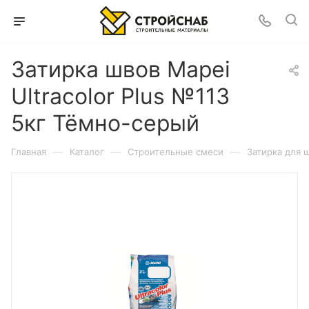
Затирка швов Mapei
Ultracolor Plus №113
5кг Тёмно-серый
—
—
—
Главная
Каталог
Строительные смеси
Затирка для 