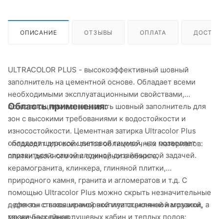
ОПИСАНИЕ
ОТЗЫВЫ
ОПЛАТА
ДОСТА
ULTRACOLOR PLUS - высокоэффективный шовный
заполнитель на цементной основе. Обладает всеми
необходимыми эксплуатационными свойствами,
Область применения:
позволяющими использовать шовный заполнитель для
зон с высокими требованиями к водостойкости и
износостойкости. Цементная затирка Ultracolor Plus
обладает широкой цветовой гаммой, что позволяет
· подходит для всех типов облицовочных материалов:
справиться с самой сложной дизайнерской задачей.
плитки двойного или одинарного обжига,
керамогранита, клинкера, глиняной плитки,
природного камня, гранита и агломератов и т.д. С
помощью Ultracolor Plus можно скрыть незначительные
· для зон с повышенной эксплуатационной нагрузкой, а
дефекты стыков мраморной или стеклянной мозаики,
также бассейнов душевых кабин и теплых полов;
мозаичных панно;