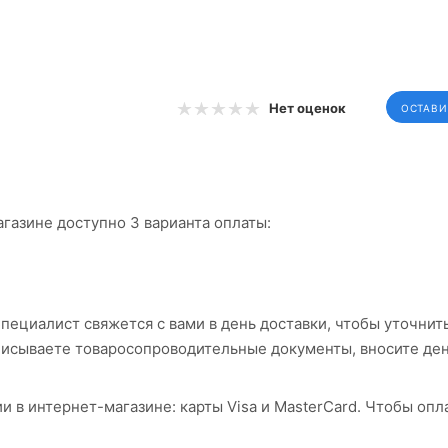
Нет оценок
ОСТАВИ
газине доступно 3 варианта оплаты:
ециалист свяжется с вами в день доставки, чтобы уточнит
дписываете товаросопроводительные документы, вносите д
 в интернет-магазине: карты Visa и MasterCard. Чтобы опл
мы ASSIST. Здесь нужно ввести номер карты, срок действия 