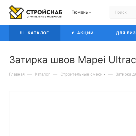
Тюмень
КАТАЛОГ
АКЦИИ
ДЛЯ БИ
Затирка швов Mapei Ultra
—
—
—
Главная
Каталог
Строительные смеси
Затирка д