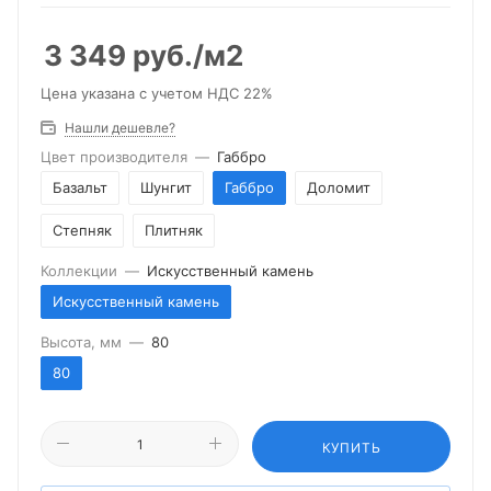
3 349
руб.
/м2
Цена указана с учетом НДС 22%
Нашли дешевле?
Цвет производителя
—
Габбро
Базальт
Шунгит
Габбро
Доломит
Степняк
Плитняк
Коллекции
—
Искусственный камень
Искусственный камень
Высота, мм
—
80
80
КУПИТЬ