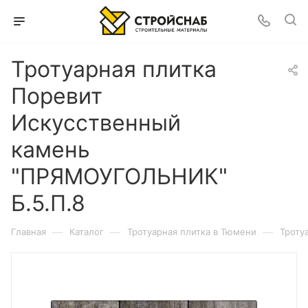
Тротуарная плитка
Поревит
Искусственный
камень
"ПРЯМОУГОЛЬНИК"
Б.5.П.8
—
—
—
Главная
Каталог
Тротуарная плитка в Тюмени
Троту