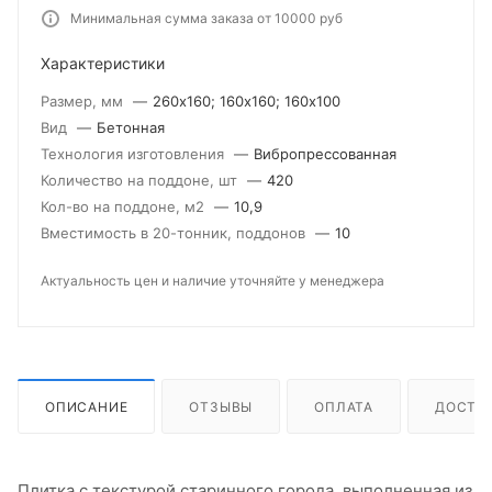
Минимальная сумма заказа от 10000 руб
Характеристики
Размер, мм
—
260х160; 160х160; 160х100
Вид
—
Бетонная
Технология изготовления
—
Вибропрессованная
Количество на поддоне, шт
—
420
Кол-во на поддоне, м2
—
10,9
Вместимость в 20-тонник, поддонов
—
10
Актуальность цен и наличие уточняйте у менеджера
ОПИСАНИЕ
ОТЗЫВЫ
ОПЛАТА
ДОСТА
Плитка с текстурой старинного города, выполненная из