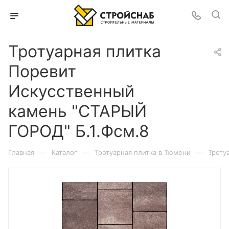
Тротуарная плитка
Поревит
Искусственный
камень "СТАРЫЙ
ГОРОД" Б.1.Фсм.8
—
—
—
Главная
Каталог
Тротуарная плитка в Тюмени
Троту