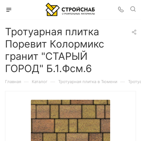
Тротуарная плитка
Поревит Колормикс
гранит "СТАРЫЙ
ГОРОД" Б.1.Фсм.6
—
—
—
Главная
Каталог
Тротуарная плитка в Тюмени
Троту