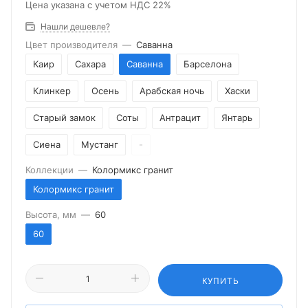
Цена указана с учетом НДС 22%
Нашли дешевле?
Цвет производителя
—
Саванна
Каир
Сахара
Саванна
Барселона
Клинкер
Осень
Арабская ночь
Хаски
Старый замок
Соты
Антрацит
Янтарь
Сиена
Мустанг
-
Коллекции
—
Колормикс гранит
Колормикс гранит
Высота, мм
—
60
60
КУПИТЬ