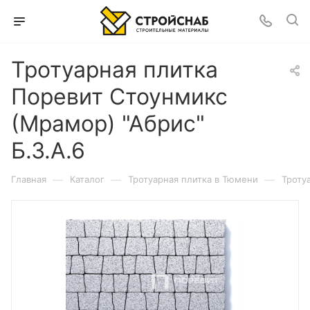
Тротуарная плитка
Поревит Стоунмикс
(Мрамор) "Абрис"
Б.3.А.6
—
—
—
Главная
Каталог
Тротуарная плитка в Тюмени
Троту