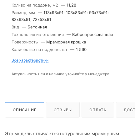
Кол-во на поддоне, м2
—
11,28
Размер, мм
—
113х93х91; 103х83х91; 93х73х91;
83х63х91; 73х53х91
Вид
—
Бетонная
Технология изготовления
—
Вибропрессованная
Поверхность
—
Мраморная крошка
Количество на поддоне, шт
—
1 560
Все характеристики
Актуальность цен и наличие уточняйте у менеджера
ОПИСАНИЕ
ОТЗЫВЫ
ОПЛАТА
ДОСТА
Эта модель отличается натуральным мраморным