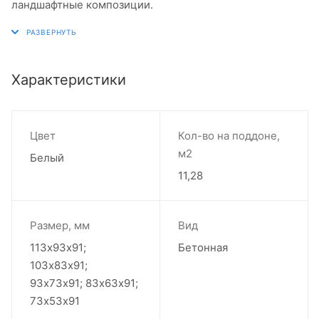
ландшафтные композиции.
Характеристики
Цвет
Кол-во на поддоне,
м2
Белый
11,28
Размер, мм
Вид
113х93х91;
Бетонная
103х83х91;
93х73х91; 83х63х91;
73х53х91