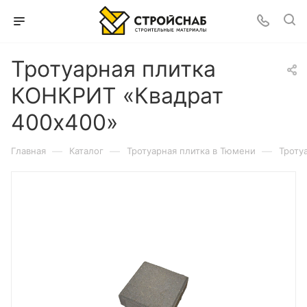
Тротуарная плитка
КОНКРИТ «Квадрат
400х400»
—
—
—
Главная
Каталог
Тротуарная плитка в Тюмени
Троту