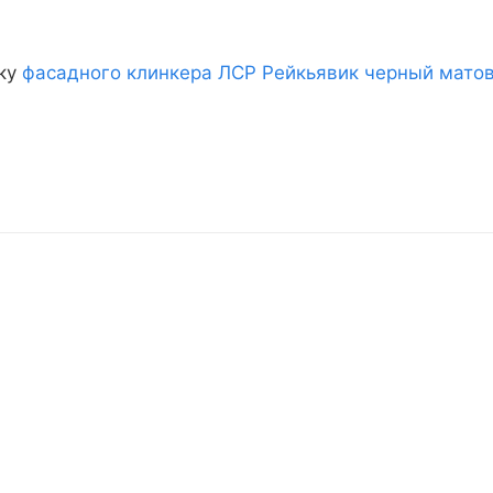
вку
фасадного клинкера ЛСР Рейкьявик черный мато