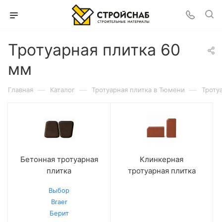
Тротуарная плитка 60
мм
—
—
—
Главная
Каталог
Тротуарная плитка в Тюмени
Троту
Бетонная тротуарная
Клинкерная
плитка
тротуарная плитка
Выбор
Braer
Берит