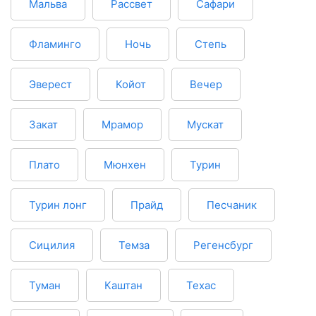
Мальва
Рассвет
Сафари
Фламинго
Ночь
Степь
Эверест
Койот
Вечер
Закат
Мрамор
Мускат
Плато
Мюнхен
Турин
Турин лонг
Прайд
Песчаник
Сицилия
Темза
Регенсбург
Туман
Каштан
Техас