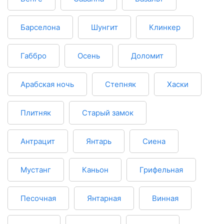
Барселона
Шунгит
Клинкер
Габбро
Осень
Доломит
Арабская ночь
Степняк
Хаски
Плитняк
Старый замок
Антрацит
Янтарь
Сиена
Мустанг
Каньон
Грифельная
Песочная
Янтарная
Винная