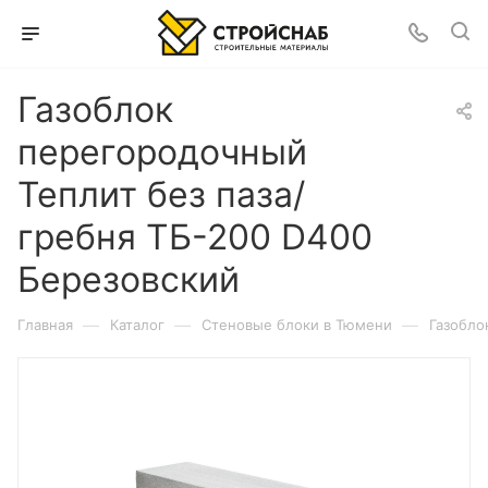
Газоблок
перегородочный
Теплит без паза/
гребня ТБ-200 D400
Березовский
—
—
—
Главная
Каталог
Cтеновые блоки в Тюмени
Газобло