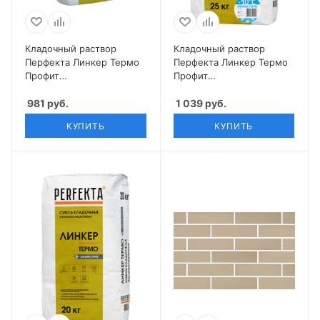
Кладочный раствор
Кладочный раствор
Перфекта Линкер Термо
Перфекта Линкер Термо
Профит
Профит
теплоизоляционный 25
теплоизоляционный
кг
981
руб.
зимняя 25 кг
1 039
руб.
КУПИТЬ
КУПИТЬ