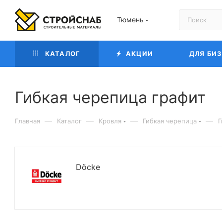
Тюмень
КАТАЛОГ
АКЦИИ
ДЛЯ БИ
Гибкая черепица графит
—
—
—
—
Главная
Каталог
Кровля
Гибкая черепица
Г
Döcke