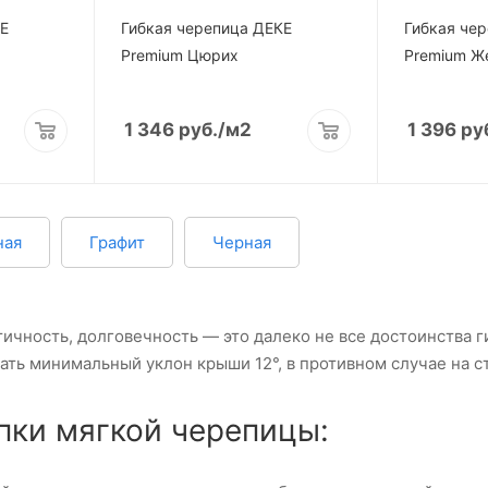
КЕ
Гибкая черепица ДЕКЕ
Гибкая че
Premium Цюрих
Premium Ж
1 346
руб.
/м2
1 396
ру
ная
Графит
Черная
тичность, долговечность — это далеко не все достоинства 
ть минимальный уклон крыши 12°, в противном случае на ст
пки мягкой черепицы: