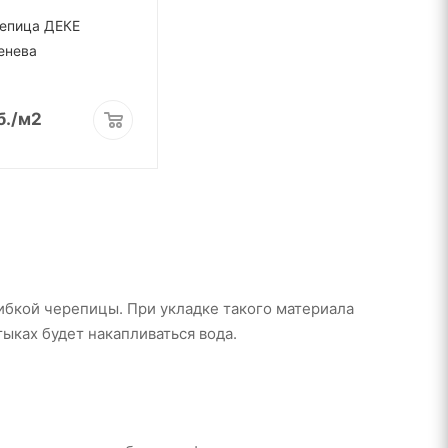
репица ДЕКЕ
енева
б.
/м2
гибкой черепицы. При укладке такого материала
ыках будет накапливаться вода.