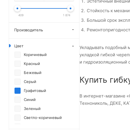
Эстетичный внешни
Стойкость к механ
409
1 874
Большой срок экспл
Ремонтопригодност
Производитель
Цвет
Укладывать подобный м
укладкой гибкой чере
Коричневый
и гидроизоляционный с
Красный
Бежевый
Купить гибк
Серый
Графитовый
В интернет-магазине «
Синий
Технониколь, ДЕКЕ, KA
Зеленый
Светло-коричневый
Бордовый