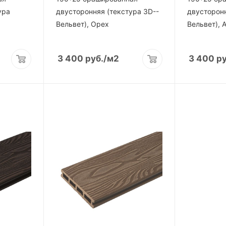
ура
двусторонняя (текстура 3D--
двусторонн
Вельвет), Орех
Вельвет), 
3 400
руб.
/м2
3 400
ру