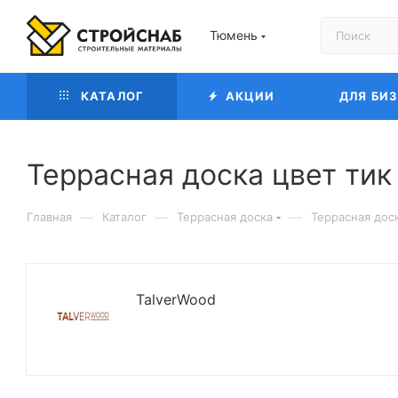
Тюмень
КАТАЛОГ
АКЦИИ
ДЛЯ БИ
Террасная доска цвет тик
—
—
—
Главная
Каталог
Террасная доска
Террасная доск
TalverWood