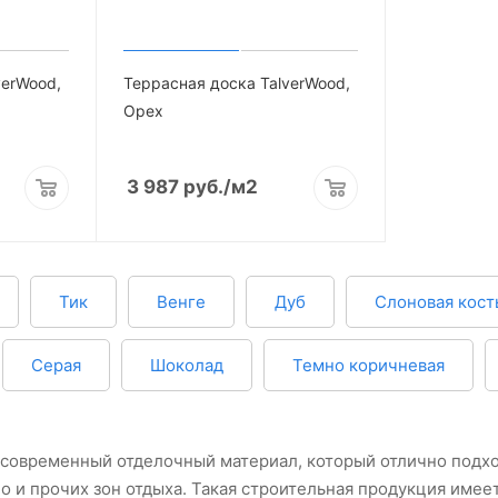
verWood,
Террасная доска TalverWood,
Орех
3 987
руб.
/м2
Тик
Венге
Дуб
Слоновая кост
Серая
Шоколад
Темно коричневая
 современный отделочный материал, который отлично подх
ио и прочих зон отдыха. Такая строительная продукция имее