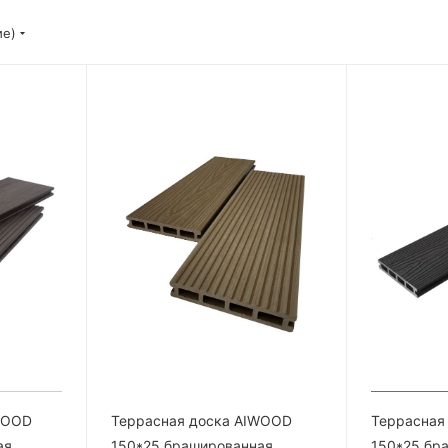
ие)
WOOD
Террасная доска AIWOOD
Террасная
ая
150*25 брашированная
150*25 бр