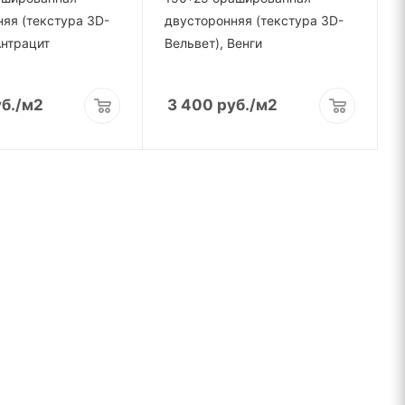
яя (текстура 3D-
двусторонняя (текстура 3D-
Антрацит
Вельвет), Венги
б.
/м2
3 400
руб.
/м2