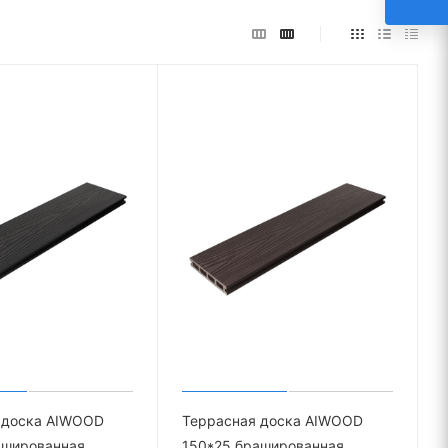
 доска AIWOOD
Террасная доска AIWOOD
ашированная
150*25 брашированная