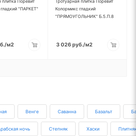
 плитка Поревит
Тротуарная плитка Поревит
 гладкий "ПАРКЕТ"
Колормикс гладкий
"ПРЯМОУГОЛЬНИК" Б.5.П.8
б.
/м2
3 026
руб.
/м2
ная
Венге
Саванна
Базальт
Б
Арабская ночь
Степняк
Хаски
Плитня