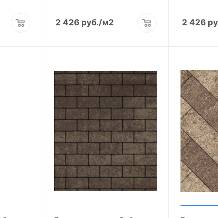
2 426
руб.
/м2
2 426
ру