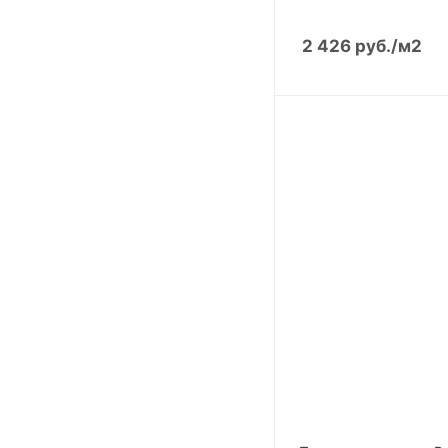
Мальва
Рассвет
2 426
руб.
/м2
Сафари
Фламинго
Ночь
Степь
Эверест
Койот
Вечер
Закат
Мрамор
Мускат
Плато
Мюнхен
Турин Лонг