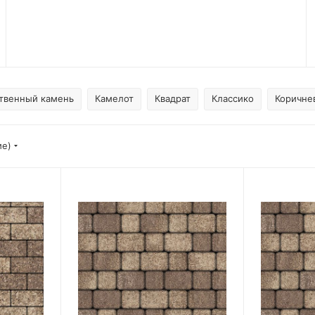
твенный камень
Камелот
Квадрат
Классико
Коричне
ие)