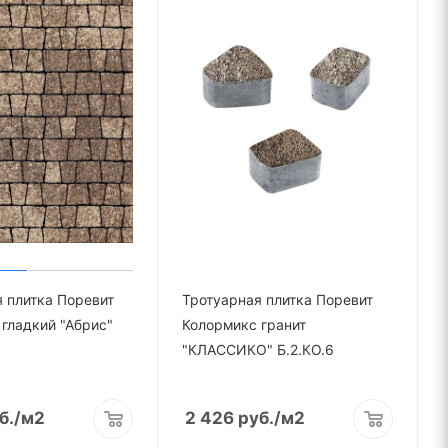
 плитка Поревит
Тротуарная плитка Поревит
гладкий "Абрис"
Колормикс гранит
"КЛАССИКО" Б.2.КО.6
б.
/м2
2 426
руб.
/м2