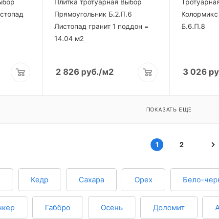
ыбор
Плитка тротуарная Выбор
Тротуарная
истопад
Прямоугольник Б.2.П.6
Колормикс
Листопад гранит 1 поддон =
Б.6.П.8
14.04 м2
2 826
руб.
/м2
3 026
ру
ПОКАЗАТЬ ЕЩЕ
1
2
н
Кедр
Сахара
Орех
Бело-чер
нкер
Габбро
Осень
Доломит