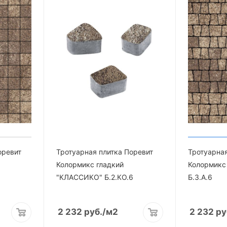
оревит
Тротуарная плитка Поревит
Тротуарная
Колормикс гладкий
Колормикс 
"КЛАССИКО" Б.2.КО.6
Б.3.А.6
2 232
руб.
/м2
2 232
ру