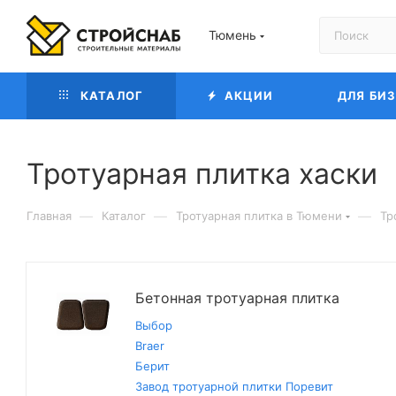
Тюмень
КАТАЛОГ
АКЦИИ
ДЛЯ БИ
Тротуарная плитка хаски
—
—
—
Главная
Каталог
Тротуарная плитка в Тюмени
Тр
Бетонная тротуарная плитка
Выбор
Braer
Берит
Завод тротуарной плитки Поревит