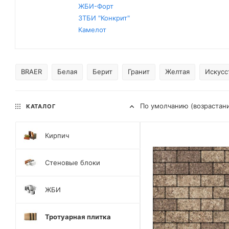
ЖБИ-Форт
ЗТБИ "Конкрит"
Камелот
BRAER
Белая
Берит
Гранит
Желтая
Искусс
По умолчанию (возрастан
КАТАЛОГ
Кирпич
Стеновые блоки
ЖБИ
Тротуарная плитка