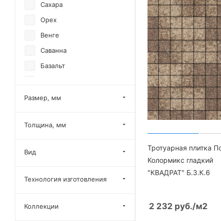
Сахара
Орех
Венге
Саванна
Базальт
Барселона
Шунгит
Размер, мм
Клинкер
Толщина, мм
Габбро
Осень
Тротуарная плитка П
Вид
Доломит
Колормикс гладкий
"КВАДРАТ" Б.3.К.6
Арабская ночь
Технология изготовления
Степняк
Хаски
2 232
руб.
/м2
Коллекции
Плитняк