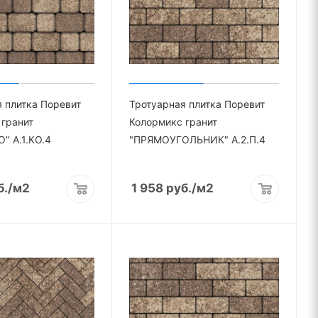
 плитка Поревит
Тротуарная плитка Поревит
гранит
Колормикс гранит
" А.1.КО.4
"ПРЯМОУГОЛЬНИК" А.2.П.4
б.
/м2
1 958
руб.
/м2