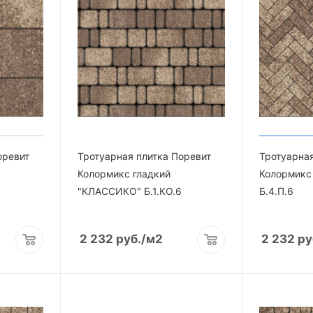
оревит
Тротуарная плитка Поревит
Тротуарная
Колормикс гладкий
Колормикс
"КЛАССИКО" Б.1.КО.6
Б.4.П.6
2 232
руб.
/м2
2 232
ру