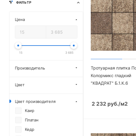
ФИЛЬТР
Цена
15
3 685
Тротуарная плитка П
Производитель
Колормикс гладкий
"КВАДРАТ" Б.1.К.6
Цвет
Цвет производителя
2 232
руб.
/м2
Каир
Платан
Кедр