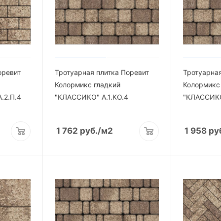
оревит
Тротуарная плитка Поревит
Тротуарная
Колормикс гладкий
Колормикс 
.2.П.4
"КЛАССИКО" А.1.КО.4
"КЛАССИКО
1 762
руб.
/м2
1 958
ру