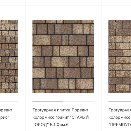
оревит
Тротуарная плитка Поревит
Тротуарная
брис"
Колормикс гранит "СТАРЫЙ
Колормикс 
ГОРОД" Б.1.Фсм.6
"ПРЯМОУГО