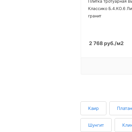
Плитка тротуарная В
Классико Б.4.КО.6 Л
Прайд
гранит
Песчанник
Сицилия
Темза
2 768
руб.
/м2
Регенсбург
Туман
Каштан
Техас
Бриол
Капучино
Клен
Каир
Плата
Розовый песок
Черный песок
Шунгит
Кли