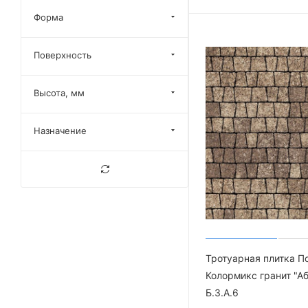
Форма
Старый замок
Соты
Поверхность
Антрацит
Янтарь
Высота, мм
Сиена
Мустанг
Назначение
Каньон
Грифельный
Песочный
Янтарный
Винный
Медовый
Тротуарная плитка П
Коралловый
Колормикс гранит "А
Б.3.А.6
Серебристый