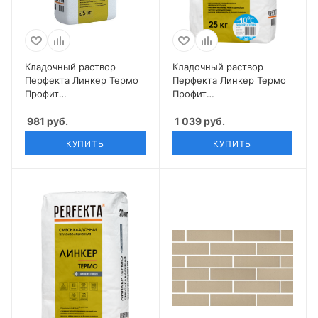
Кладочный раствор
Кладочный раствор
Перфекта Линкер Термо
Перфекта Линкер Термо
Профит
Профит
теплоизоляционный 25
теплоизоляционный
кг
981
руб.
зимняя 25 кг
1 039
руб.
КУПИТЬ
КУПИТЬ