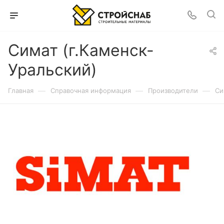
Симат (г.Каменск-
Уральский)
—
—
—
Главная
Справочная информация
Производители
Си