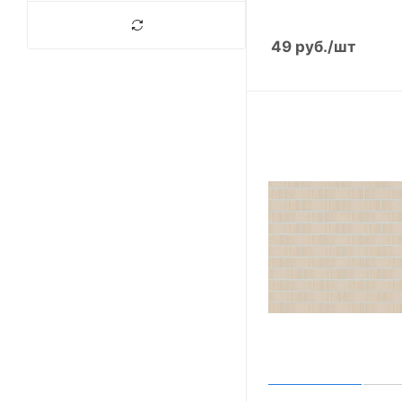
Дерево
Доломит
49
руб.
/шт
Миндаль
Мрамор
Пена
Пена-алмаз
Скала-алмаз
Кора дуба
Королевский двор
Магма
Шагрень
Береста
Дюна
Сланец