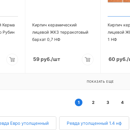
й Керма
Кирпич керамический
Кирпич ке
о Рубин
лицевой ЖКЗ терракотовый
лицевой Ж
бархат 0,7 НФ
1 НФ
59
руб.
/шт
60
руб.
/
ПОКАЗАТЬ ЕЩЕ
1
2
3
4
евда Евро утолщенный
Ревда утолщенный 1.4 нф