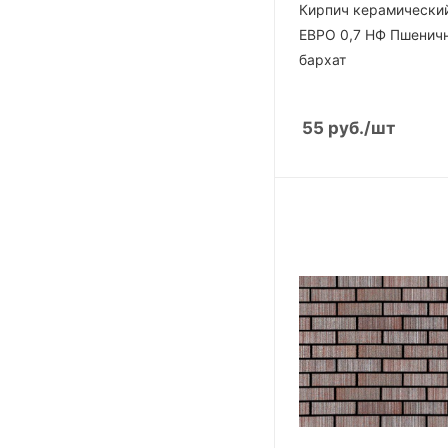
Вельвет
Кирпич керамически
Вулкан
ЕВРО 0,7 НФ Пшеничн
бархат
55
руб.
/шт