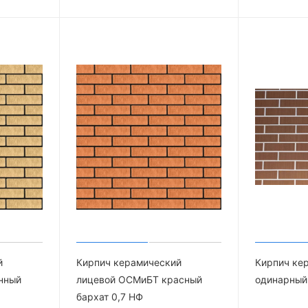
й
Кирпич керамический
Кирпич ке
нный
лицевой ОСМиБТ красный
одинарный
бархат 0,7 НФ