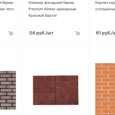
й Керма
Клинкер фасадный Керма
Кирпич ке
ое лето
Premium Klinker одинарный
утолщенны
Красный бархат
54
руб.
/шт
61
руб.
/