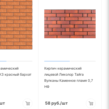
рамический
Кирпич керамический
КЗ красный бархат
лицевой Ликолор Тайга
Вулканы Каменное пламя 0,7
НФ
шт
58
руб.
/шт