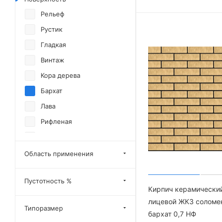
Рельеф
Рустик
Гладкая
Винтаж
Кора дерева
Бархат
Лава
Рифленая
Велюр
Скала
Область применения
Антик
Пустотность %
Антик с посыпкой
Кирпич керамически
Бархан
лицевой ЖКЗ соломе
Типоразмер
бархат 0,7 НФ
Гладкий